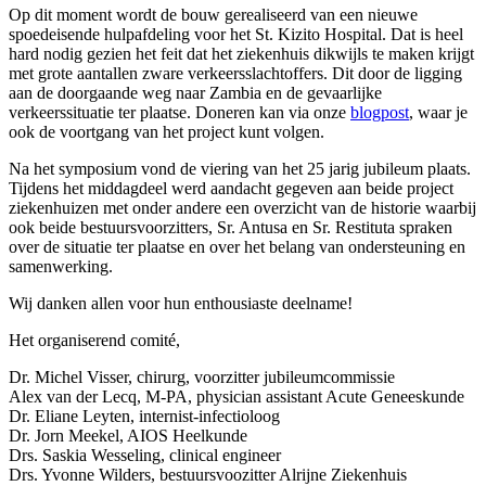
Op dit moment wordt de bouw gerealiseerd van een nieuwe
spoedeisende hulpafdeling voor het St. Kizito Hospital. Dat is heel
hard nodig gezien het feit dat het ziekenhuis dikwijls te maken krijgt
met grote aantallen zware verkeersslachtoffers. Dit door de ligging
aan de doorgaande weg naar Zambia en de gevaarlijke
verkeerssituatie ter plaatse. Doneren kan via onze
blogpost
, waar je
ook de voortgang van het project kunt volgen.
Na het symposium vond de viering van het 25 jarig jubileum plaats.
Tijdens het middagdeel werd aandacht gegeven aan beide project
ziekenhuizen met onder andere een overzicht van de historie waarbij
ook beide bestuursvoorzitters, Sr. Antusa en Sr. Restituta spraken
over de situatie ter plaatse en over het belang van ondersteuning en
samenwerking.
Wij danken allen voor hun enthousiaste deelname!
Het organiserend comité,
Dr. Michel Visser, chirurg, voorzitter jubileumcommissie
Alex van der Lecq, M-PA, physician assistant Acute Geneeskunde
Dr. Eliane Leyten, internist-infectioloog
Dr. Jorn Meekel, AIOS Heelkunde
Drs. Saskia Wesseling, clinical engineer
Drs. Yvonne Wilders, bestuursvoozitter Alrijne Ziekenhuis