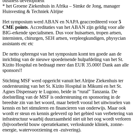
business development
* het Groene Ziekenhuis in Afrika – Simke de Jong, manager
Huisvesting & Techniek Alrijne
Het symposium werd ABAN en NAPA geaccrediteerd voor
5
CME points
. Accreditaties van het ABAN zijn geldig voor alle
BIG-erkende specialismen. Dus voor huisartsen, tropen artsen,
internisten, chirurgen, SEH artsen, verpleegkundigen, physycian
assistants etc etc
De netto opbrengst van het symposium komt ten goede aan de
inrichting van de nieuwe spoedeisende hulpafdeling van het St.
Kizito Hospital en bedraagt meer dan EUR 35.000! Dank aan alle
sponsors!!
Stichting MSF werd opgericht vanuit het Alrijne Ziekenhuis ter
ondersteuning van het St. Kizito Hospital in Mikumi en het St.
Agnes Dispensary te Lugono, beide in “rural” Tanzania. De
doelstelling van de MSF is ondersteuning en sponsoring in de
breedste zin van het woord, maar betreft vooral het uitwisselen van
kennis en het stimuleren en financieren van onderwijs. Maar ook
wordt er steun en kennis geleverd op het gebied van verbetering van
infrastructuur waarbij duurzaamheid niet uit het oog wordt verloren
(bijvoorbeeld bouw operatiekamer, verloskunde kliniek, zonne-
energie, watervoorziening en -zuivering).