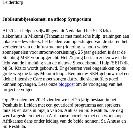
Leiderdorp
Jubileumbijeenkomst, na afloop Symposium
Al 30 jaar helpen vrijwilligers uit Nederland het St. Kizito
ziekenhuis in Mikumi (Tanzania) met medische hulp, trainingen aan
lokale medewerkers, het betalen van opleidingen van de staf en het
verbeteren van de infrastructuur (riolering, schoon water,
zonnepanelen voor stroomvoorziening). 25 jaar geleden is daar de
Stichting MSF voor opgericht. Het 25 jarig bestaan zetten we in het
licht van de inrichting van de nieuwe Spoedeisende Hulp (SEH) die
bij St. Kizito wordt gebouwd. Er gebeuren veel ongelukken op de
grote weg die langs Mikumi loopt. Een nieuw SEH gebouw met een
kleine Intensive Care moet zorgen dat ze die slachtoffers goed
kunnen opvangen. Lees onze
blogpost
om de voortgang van het
project te volgen.
Op 28 september 2023 vierden we het 25 jarig bestaan in het
Pesthuis in Leiden met een gevarieerd programma aan sprekers,
muziek en dans in bijzijn van Sr. Antusa en Sr. Restituta. De dag
werd afgesloten met een Afrikaanse borrel en met een workshop
Afrikaanse dans onder leiding van de beide nonnen, Sr. Antusa en
Sr. Restituta.