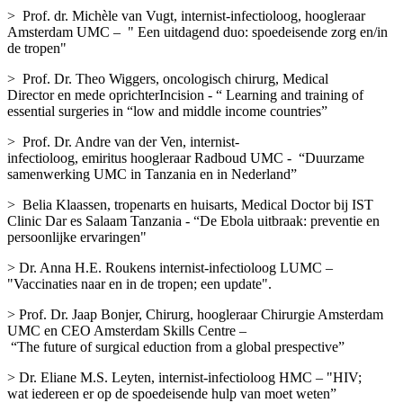
> Prof. dr. Michèle van Vugt, internist-infectioloog, hoogleraar
Amsterdam UMC – " Een uitdagend duo: spoedeisende zorg en/in
de tropen"
> Prof. Dr. Theo Wiggers, oncologisch chirurg, Medical
Director en mede oprichterIncision - “ Learning and training of
essential surgeries in “low and middle income countries”
> Prof. Dr. Andre van der Ven, internist-
infectioloog, emiritus hoogleraar Radboud UMC - “Duurzame
samenwerking UMC in Tanzania en in Nederland”
> Belia Klaassen, tropenarts en huisarts, Medical Doctor bij IST
Clinic Dar es Salaam Tanzania - “De Ebola uitbraak: preventie en
persoonlijke ervaringen"
> Dr. Anna H.E. Roukens internist-infectioloog LUMC –
"Vaccinaties naar en in de tropen; een update".
> Prof. Dr. Jaap Bonjer, Chirurg, hoogleraar Chirurgie Amsterdam
UMC en CEO Amsterdam Skills Centre –
“The future of surgical eduction from a global prespective”
> Dr. Eliane M.S. Leyten, internist-infectioloog HMC – "HIV;
wat iedereen er op de spoedeisende hulp van moet weten”