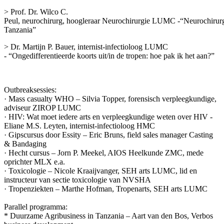
> Prof. Dr. Wilco C.
Peul, neurochirurg, hoogleraar Neurochirurgie LUMC -“Neurochirurg
Tanzania”
> Dr. Martijn P. Bauer, internist-infectioloog LUMC
- “Ongedifferentieerde koorts uit/in de tropen: hoe pak ik het aan?”
Outbreaksessies:
· Mass casualty WHO – Silvia Topper, forensisch verpleegkundige,
adviseur ZIROP LUMC
· HIV: Wat moet iedere arts en verpleegkundige weten over HIV -
Eliane M.S. Leyten, internist-infectioloog HMC
· Gipscursus door Essity – Eric Bruns, field sales manager Casting
& Bandaging
· Hecht cursus – Jorn P. Meekel, AIOS Heelkunde ZMC, mede
oprichter MLX e.a.
· Toxicologie – Nicole Kraaijvanger, SEH arts LUMC, lid en
instructeur van sectie toxicologie van NVSHA
· Tropenziekten – Marthe Hofman, Tropenarts, SEH arts LUMC
Parallel programma:
* Duurzame Agribusiness in Tanzania – Aart van den Bos, Verbos