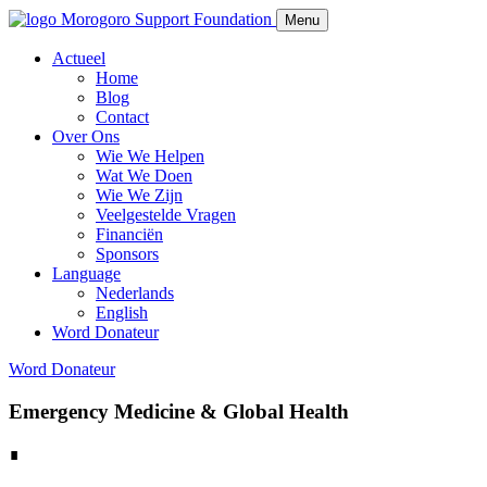
Morogoro Support Foundation
Menu
Actueel
Home
Blog
Contact
Over Ons
Wie We Helpen
Wat We Doen
Wie We Zijn
Veelgestelde Vragen
Financiën
Sponsors
Language
Nederlands
English
Word Donateur
Word Donateur
Emergency Medicine & Global Health
∎