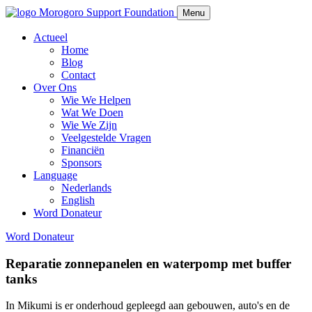
Morogoro Support Foundation
Menu
Actueel
Home
Blog
Contact
Over Ons
Wie We Helpen
Wat We Doen
Wie We Zijn
Veelgestelde Vragen
Financiën
Sponsors
Language
Nederlands
English
Word Donateur
Word Donateur
Reparatie zonnepanelen en waterpomp met buffer
tanks
In Mikumi is er onderhoud gepleegd aan gebouwen, auto's en de