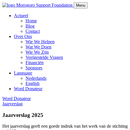
Morogoro Support Foundation
Menu
Actueel
Home
Blog
Contact
Over Ons
Wie We Helpen
Wat We Doen
Wie We Zijn
Veelgestelde Vragen
Financiën
Sponsors
Language
Nederlands
English
Word Donateur
Word Donateur
Jaarverslag
Jaarverslag 2025
Het jaarverslag geeft een goede indruk van het werk van de stichting