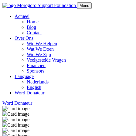
Morogoro Support Foundation
Menu
Actueel
Home
Blog
Contact
Over Ons
Wie We Helpen
Wat We Doen
Wie We Zijn
Veelgestelde Vragen
Financiën
Sponsors
Language
Nederlands
English
Word Donateur
Word Donateur