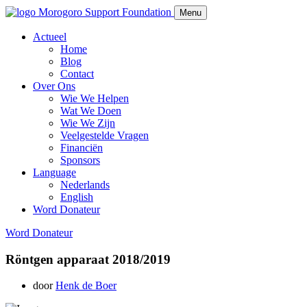
Morogoro Support Foundation
Menu
Actueel
Home
Blog
Contact
Over Ons
Wie We Helpen
Wat We Doen
Wie We Zijn
Veelgestelde Vragen
Financiën
Sponsors
Language
Nederlands
English
Word Donateur
Word Donateur
Röntgen apparaat 2018/2019
door
Henk de Boer